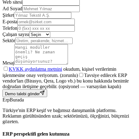
Web sitesi
Ad Soyad
Şirket
E-posta
Telefon
Çalışan sayısı
Sektör
Mesaj
KVKK aydınlatma metnini
okudum, kişisel verilerimin
işlenmesine onay veriyorum.
(zorunlu)
Tavsiye edilecek ERP
vendor'ları (Birasyo, Qera, Logo vb.) bu konu hakkında benimle
doğrudan iletişime geçebilir.
(opsiyonel — varsayılan kapalı)
Demo talebi gönder
Erp
Burada
Türkiye'nin ERP keşif ve bağımsız danışmanlık platformu.
Reklamın gürültüsünden uzak; sektörünüzü, ölçeğinizi, bütçenizi
gözeten.
ERP perspektifi gelen kutunuza