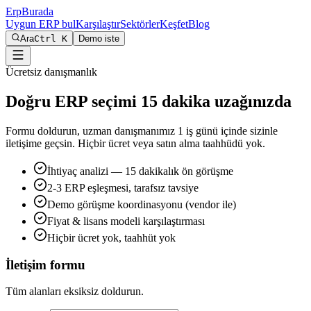
Erp
Burada
Uygun ERP bul
Karşılaştır
Sektörler
Keşfet
Blog
Ara
Ctrl K
Demo iste
Ücretsiz danışmanlık
Doğru ERP seçimi 15 dakika uzağınızda
Formu doldurun, uzman danışmanımız 1 iş günü içinde sizinle
iletişime geçsin. Hiçbir ücret veya satın alma taahhüdü yok.
İhtiyaç analizi — 15 dakikalık ön görüşme
2-3 ERP eşleşmesi, tarafsız tavsiye
Demo görüşme koordinasyonu (vendor ile)
Fiyat & lisans modeli karşılaştırması
Hiçbir ücret yok, taahhüt yok
İletişim formu
Tüm alanları eksiksiz doldurun.