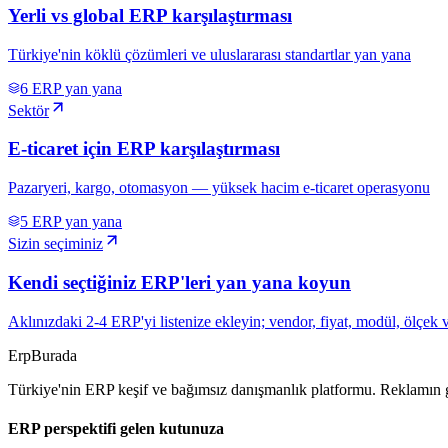
Yerli vs global ERP karşılaştırması
Türkiye'nin köklü çözümleri ve uluslararası standartlar yan yana
6
ERP yan yana
Sektör
E-ticaret için ERP karşılaştırması
Pazaryeri, kargo, otomasyon — yüksek hacim e-ticaret operasyonu
5
ERP yan yana
Sizin seçiminiz
Kendi seçtiğiniz ERP'leri yan yana koyun
Aklınızdaki 2-4 ERP'yi listenize ekleyin; vendor, fiyat, modül, ölçek v
Erp
Burada
Türkiye'nin ERP keşif ve bağımsız danışmanlık platformu. Reklamın g
ERP perspektifi gelen kutunuza