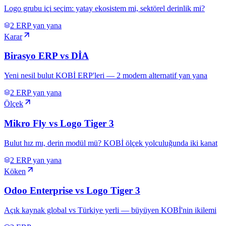
Logo grubu içi seçim: yatay ekosistem mi, sektörel derinlik mi?
2
ERP yan yana
Karar
Birasyo ERP vs DİA
Yeni nesil bulut KOBİ ERP'leri — 2 modern alternatif yan yana
2
ERP yan yana
Ölçek
Mikro Fly vs Logo Tiger 3
Bulut hız mı, derin modül mü? KOBİ ölçek yolculuğunda iki kanat
2
ERP yan yana
Köken
Odoo Enterprise vs Logo Tiger 3
Açık kaynak global vs Türkiye yerli — büyüyen KOBİ'nin ikilemi