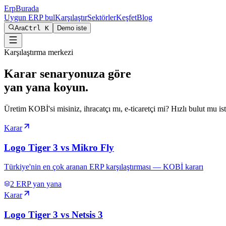
Erp
Burada
Uygun ERP bul
Karşılaştır
Sektörler
Keşfet
Blog
Ara
Ctrl K
Demo iste
Karşılaştırma merkezi
Karar senaryonuza göre
yan yana koyun.
Üretim KOBİ'si misiniz, ihracatçı mı, e-ticaretçi mi? Hızlı bulut mu ist
Karar
Logo Tiger 3 vs Mikro Fly
Türkiye'nin en çok aranan ERP karşılaştırması — KOBİ kararı
2
ERP yan yana
Karar
Logo Tiger 3 vs Netsis 3