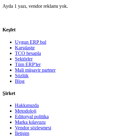
Ayda 1 yazı, vendor reklamı yok.
Keşfet
Uygun ERP bul
Karşılaştır
TCO hesapla
Sektörler
Tüm ERP'ler
Mali müşavir partner
Sözlük
Blog
Şirket
Hakkımızda
Metodoloji
Editoryal politika
Marka kılavuzu
Vendor sözleşmesi
İletişim