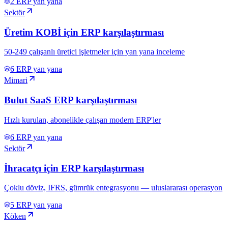
2
ERP yan yana
Sektör
Üretim KOBİ için ERP karşılaştırması
50-249 çalışanlı üretici işletmeler için yan yana inceleme
6
ERP yan yana
Mimari
Bulut SaaS ERP karşılaştırması
Hızlı kurulan, abonelikle çalışan modern ERP'ler
6
ERP yan yana
Sektör
İhracatçı için ERP karşılaştırması
Çoklu döviz, IFRS, gümrük entegrasyonu — uluslararası operasyon
5
ERP yan yana
Köken