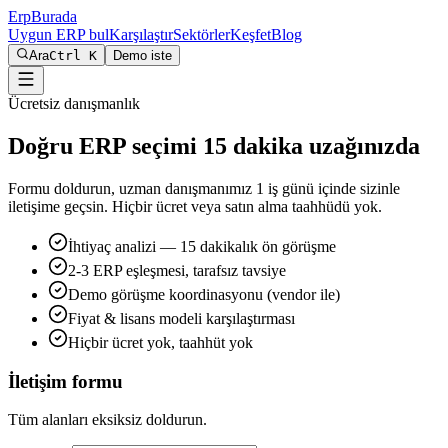
Erp
Burada
Uygun ERP bul
Karşılaştır
Sektörler
Keşfet
Blog
Ara
Ctrl K
Demo iste
Ücretsiz danışmanlık
Doğru ERP seçimi 15 dakika uzağınızda
Formu doldurun, uzman danışmanımız 1 iş günü içinde sizinle
iletişime geçsin. Hiçbir ücret veya satın alma taahhüdü yok.
İhtiyaç analizi — 15 dakikalık ön görüşme
2-3 ERP eşleşmesi, tarafsız tavsiye
Demo görüşme koordinasyonu (vendor ile)
Fiyat & lisans modeli karşılaştırması
Hiçbir ücret yok, taahhüt yok
İletişim formu
Tüm alanları eksiksiz doldurun.