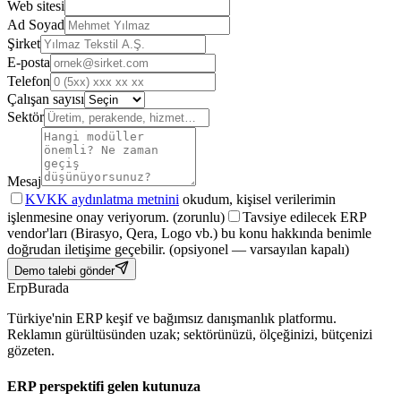
Web sitesi
Ad Soyad
Şirket
E-posta
Telefon
Çalışan sayısı
Sektör
Mesaj
KVKK aydınlatma metnini
okudum, kişisel verilerimin
işlenmesine onay veriyorum.
(zorunlu)
Tavsiye edilecek ERP
vendor'ları (Birasyo, Qera, Logo vb.) bu konu hakkında benimle
doğrudan iletişime geçebilir.
(opsiyonel — varsayılan kapalı)
Demo talebi gönder
Erp
Burada
Türkiye'nin ERP keşif ve bağımsız danışmanlık platformu.
Reklamın gürültüsünden uzak; sektörünüzü, ölçeğinizi, bütçenizi
gözeten.
ERP perspektifi gelen kutunuza