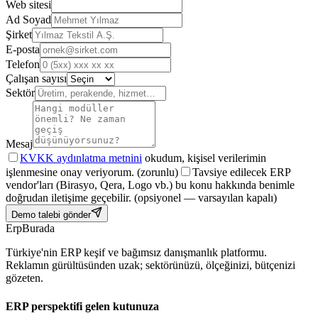
Web sitesi
Ad Soyad
Şirket
E-posta
Telefon
Çalışan sayısı
Sektör
Mesaj
KVKK aydınlatma metnini
okudum, kişisel verilerimin
işlenmesine onay veriyorum.
(zorunlu)
Tavsiye edilecek ERP
vendor'ları (Birasyo, Qera, Logo vb.) bu konu hakkında benimle
doğrudan iletişime geçebilir.
(opsiyonel — varsayılan kapalı)
Demo talebi gönder
Erp
Burada
Türkiye'nin ERP keşif ve bağımsız danışmanlık platformu.
Reklamın gürültüsünden uzak; sektörünüzü, ölçeğinizi, bütçenizi
gözeten.
ERP perspektifi gelen kutunuza