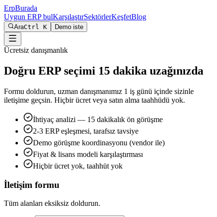
Erp
Burada
Uygun ERP bul
Karşılaştır
Sektörler
Keşfet
Blog
Ara
Ctrl K
Demo iste
Ücretsiz danışmanlık
Doğru ERP seçimi 15 dakika uzağınızda
Formu doldurun, uzman danışmanımız 1 iş günü içinde sizinle
iletişime geçsin. Hiçbir ücret veya satın alma taahhüdü yok.
İhtiyaç analizi — 15 dakikalık ön görüşme
2-3 ERP eşleşmesi, tarafsız tavsiye
Demo görüşme koordinasyonu (vendor ile)
Fiyat & lisans modeli karşılaştırması
Hiçbir ücret yok, taahhüt yok
İletişim formu
Tüm alanları eksiksiz doldurun.