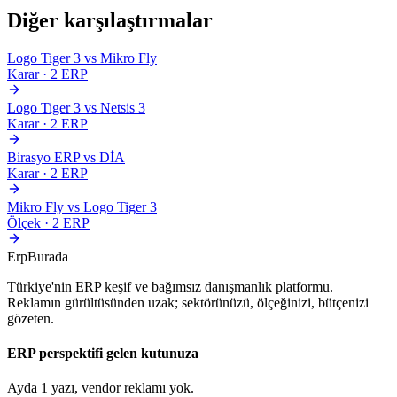
Diğer karşılaştırmalar
Logo Tiger 3 vs Mikro Fly
Karar
·
2
ERP
Logo Tiger 3 vs Netsis 3
Karar
·
2
ERP
Birasyo ERP vs DİA
Karar
·
2
ERP
Mikro Fly vs Logo Tiger 3
Ölçek
·
2
ERP
Erp
Burada
Türkiye'nin ERP keşif ve bağımsız danışmanlık platformu.
Reklamın gürültüsünden uzak; sektörünüzü, ölçeğinizi, bütçenizi
gözeten.
ERP perspektifi gelen kutunuza
Ayda 1 yazı, vendor reklamı yok.