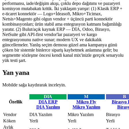
performansı, iade/değişim akışı, çoklu depo dağıtımı ve pazaryeri
komisyon mutabakatı kritik. İki yaklaşım yarışır: (1) Klasik ERP +
e-ticaret konnektör — Logo+İdeasoft, Mikro+Ticimax,
Netsis+Magento gibi olgun vendor + üçüncü parti konnektör
kombinasyonları; ürün stabil ama entegrasyon katmanı bağımlılığı
yaratır. (2) Bulut/açık kaynak ERP — DİA, Odoo, Birasyo,
NetSuite gibi API-first vendor'lar pazaryeri ve kargo
entegrasyonunu native sunar; modern UX ve dakikalık
güncellemeler. Yanlış seçim demosu güzel ama kampanya günü
çöken bir sistemle binlerce sipariş kaybetmek anlamına gelir; bu
segmentte sözleşme öncesi kendi kanal mix'inizle gerçek senaryolu
yük testi şart.
Yan yana
Mobilde sağa kaydırarak inceleyin.
DIA
M
B
Özellik
DIA ERP
Mikro Fly
Birasyo
DIA Yazılım
Mikro Yazılım
Biras
Vendor
DIA Yazılım
Mikro Yazılım
Birasyo
Köken
Yerli
Yerli
Yerli
Aylık