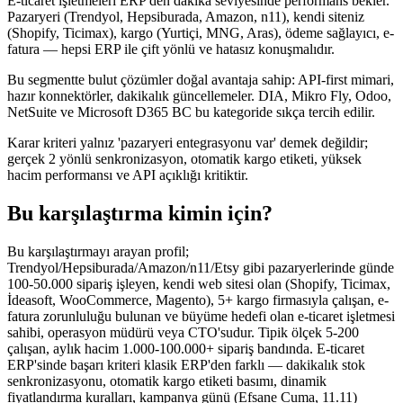
E-ticaret işletmeleri ERP'den dakika seviyesinde performans bekler.
Pazaryeri (Trendyol, Hepsiburada, Amazon, n11), kendi siteniz
(Shopify, Ticimax), kargo (Yurtiçi, MNG, Aras), ödeme sağlayıcı, e-
fatura — hepsi ERP ile çift yönlü ve hatasız konuşmalıdır.
Bu segmentte bulut çözümler doğal avantaja sahip: API-first mimari,
hazır konnektörler, dakikalık güncellemeler. DIA, Mikro Fly, Odoo,
NetSuite ve Microsoft D365 BC bu kategoride sıkça tercih edilir.
Karar kriteri yalnız 'pazaryeri entegrasyonu var' demek değildir;
gerçek 2 yönlü senkronizasyon, otomatik kargo etiketi, yüksek
hacim performansı ve API açıklığı kritiktir.
Bu karşılaştırma kimin için?
Bu karşılaştırmayı arayan profil;
Trendyol/Hepsiburada/Amazon/n11/Etsy gibi pazaryerlerinde günde
100-50.000 sipariş işleyen, kendi web sitesi olan (Shopify, Ticimax,
İdeasoft, WooCommerce, Magento), 5+ kargo firmasıyla çalışan, e-
fatura zorunluluğu bulunan ve büyüme hedefi olan e-ticaret işletmesi
sahibi, operasyon müdürü veya CTO'sudur. Tipik ölçek 5-200
çalışan, aylık hacim 1.000-100.000+ sipariş bandında. E-ticaret
ERP'sinde başarı kriteri klasik ERP'den farklı — dakikalık stok
senkronizasyonu, otomatik kargo etiketi basımı, dinamik
fiyatlandırma kuralları, kampanya günü (Efsane Cuma, 11.11)