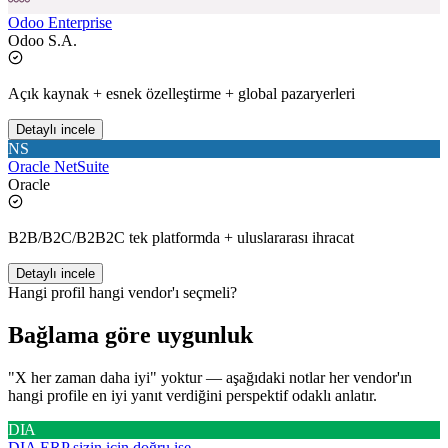
Odoo Enterprise
Odoo S.A.
Açık kaynak + esnek özelleştirme + global pazaryerleri
Detaylı incele
NS
Oracle NetSuite
Oracle
B2B/B2C/B2B2C tek platformda + uluslararası ihracat
Detaylı incele
Hangi profil hangi vendor'ı seçmeli?
Bağlama göre uygunluk
"X her zaman daha iyi" yoktur — aşağıdaki notlar her vendor'ın
hangi profile en iyi yanıt verdiğini perspektif odaklı anlatır.
DIA
DIA ERP
sizin için doğru ise