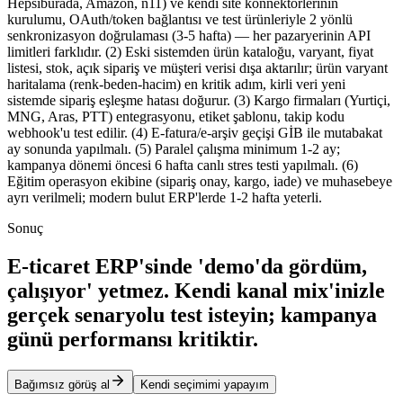
Hepsiburada, Amazon, n11) ve kendi site konnektörlerinin
kurulumu, OAuth/token bağlantısı ve test ürünleriyle 2 yönlü
senkronizasyon doğrulaması (3-5 hafta) — her pazaryerinin API
limitleri farklıdır. (2) Eski sistemden ürün kataloğu, varyant, fiyat
listesi, stok, açık sipariş ve müşteri verisi dışa aktarılır; ürün varyant
haritalama (renk-beden-hacim) en kritik adım, kirli veri yeni
sistemde sipariş eşleşme hatası doğurur. (3) Kargo firmaları (Yurtiçi,
MNG, Aras, PTT) entegrasyonu, etiket şablonu, takip kodu
webhook'u test edilir. (4) E-fatura/e-arşiv geçişi GİB ile mutabakat
ay sonunda yapılmalı. (5) Paralel çalışma minimum 1-2 ay;
kampanya dönemi öncesi 6 hafta canlı stres testi yapılmalı. (6)
Eğitim operasyon ekibine (sipariş onay, kargo, iade) ve muhasebeye
ayrı verilmeli; modern bulut ERP'lerde 1-2 hafta yeterli.
Sonuç
E-ticaret ERP'sinde 'demo'da gördüm,
çalışıyor' yetmez. Kendi kanal mix'inizle
gerçek senaryolu test isteyin; kampanya
günü performansı kritiktir.
Bağımsız görüş al
Kendi seçimimi yapayım