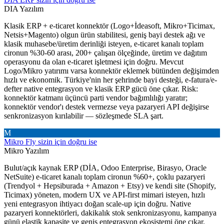
DIA Yazılım
Klasik ERP + e-ticaret konnektör (Logo+İdeasoft, Mikro+Ticimax,
Netsis+Magento) olgun ürün stabilitesi, geniş bayi destek ağı ve
klasik muhasebe/üretim derinliği isteyen, e-ticaret kanalı toplam
cironun %30-60 arası, 200+ çalışan ölçeğinde, üretim ve dağıtım
operasyonu da olan e-ticaret işletmesi için doğru. Mevcut
Logo/Mikro yatırımı varsa konnektör eklemek bütünden değişimden
hızlı ve ekonomik. Türkiye'nin her şehrinde bayi desteği, e-fatura/e-
defter native entegrasyon ve klasik ERP gücü öne çıkar. Risk:
konnektör katmanı üçüncü parti vendor bağımlılığı yaratır;
konnektör vendor'ı destek vermezse veya pazaryeri API değişirse
senkronizasyon kırılabilir — sözleşmede SLA şart.
M
Mikro Fly
sizin için doğru ise
Mikro Yazılım
Bulut/açık kaynak ERP (DİA, Odoo Enterprise, Birasyo, Oracle
NetSuite) e-ticaret kanalı toplam cironun %60+, çoklu pazaryeri
(Trendyol + Hepsiburada + Amazon + Etsy) ve kendi site (Shopify,
Ticimax) yöneten, modern UX ve API-first mimari isteyen, hızlı
yeni entegrasyon ihtiyacı doğan scale-up için doğru. Native
pazaryeri konnektörleri, dakikalık stok senkronizasyonu, kampanya
günü elastik kapasite ve geniş entegrasyon ekosistemi öne çıkar.