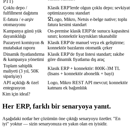
PTT)
Çoklu depo /
Klasik ERP'lerde olgun çoklu depo; sevkiyat
fulfillment dağıtımı
optimizasyonu standart
E-fatura / e-arşiv
Logo, Mikro, Netsis e-belge native; toplu
otomasyonu
fatura kesimi standart
Kampanya günü yük
On-premise klasik ERP'de sunucu kapasitesi
dayanıklılığı
sınırı; konnektör kuyrukları tıkanabilir
Pazaryeri komisyon &
Klasik ERP'de manuel veya ek geliştirme;
mutabakat raporu
konnektör bazılarını otomatik çeker
Dinamik fiyatlandırma
Klasik ERP'de fiyat listesi standart; rakibe
& kampanya yönetimi
göre dinamik fiyatlama dış araç
Toplam sahiplik
Klasik ERP + konnektör: 800K-3M TL
maliyeti (3 yıl, 50K
(lisans + konnektör abonelik + bayi)
sipariş/ay)
API açıklığı & özel
Logo, Mikro REST API mevcut; konnektör
entegrasyon
katmanı ek bağımlılık
Kim için ideal?
Her ERP, farklı bir senaryoya yanıt.
Aşağıdaki notlar her çözümün öne çıktığı senaryoyu özetler. "En
iyi" yoktur — sizin senaryonuza en yakın olan en iyisidir.