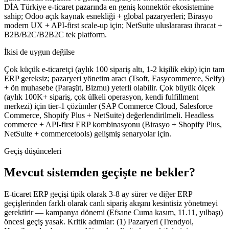
DİA Türkiye e-ticaret pazarında en geniş konnektör ekosistemine
sahip; Odoo açık kaynak esnekliği + global pazaryerleri; Birasyo
modern UX + API-first scale-up için; NetSuite uluslararası ihracat +
B2B/B2C/B2B2C tek platform.
İkisi de uygun değilse
Çok küçük e-ticaretçi (aylık 100 sipariş altı, 1-2 kişilik ekip) için tam
ERP gereksiz; pazaryeri yönetim aracı (Tsoft, Easycommerce, Selfy)
+ ön muhasebe (Paraşüt, Bizmu) yeterli olabilir. Çok büyük ölçek
(aylık 100K+ sipariş, çok ülkeli operasyon, kendi fulfillment
merkezi) için tier-1 çözümler (SAP Commerce Cloud, Salesforce
Commerce, Shopify Plus + NetSuite) değerlendirilmeli. Headless
commerce + API-first ERP kombinasyonu (Birasyo + Shopify Plus,
NetSuite + commercetools) gelişmiş senaryolar için.
Geçiş düşünceleri
Mevcut sistemden geçişte ne bekler?
E-ticaret ERP geçişi tipik olarak 3-8 ay sürer ve diğer ERP
geçişlerinden farklı olarak canlı sipariş akışını kesintisiz yönetmeyi
gerektirir — kampanya dönemi (Efsane Cuma kasım, 11.11, yılbaşı)
öncesi geçiş yasak. Kritik adımlar: (1) Pazaryeri (Trendyol,