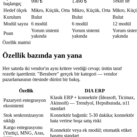
Teklif ile
990 ₺
1.490 ₺
başlangıç
Hedef ölçek
Mikro, Küçük, Orta
Mikro, Küçük, Orta
Mikro, Küçü
Kurulum
Bulut
Bulut
Bulut
Modül sayısı
6 modül
6 modül
12 modül
Yorum sistemi
Yorum sistemi
Yorum siste
Puan
yakında
yakında
yakında
Özellik matrisi
Özellik bazında yan yana
Her satırda iki vendor'ın aynı kritere verdiği cevap; üstün taraf
rozetle işaretlenir. "Berabere" gerçek bir kategori — vendor
pazarlamasının ötesinde dürüst bir bakış.
Özellik
DIA ERP
Klasik ERP + konnektör (İdeasoft, Ticimax,
Pazaryeri entegrasyon
Akinsoft) — Trendyol, Hepsiburada, n11
ekosistemi
standart
Stok senkronizasyon
Konnektör bağımlı: 5-30 dakika; konnektör
sıklığı
hata verirse boşa satış riski
Kargo entegrasyonu
Konnektör veya ek modül; otomatik etiket
(Yurtiçi, MNG, Aras,
basımı standart