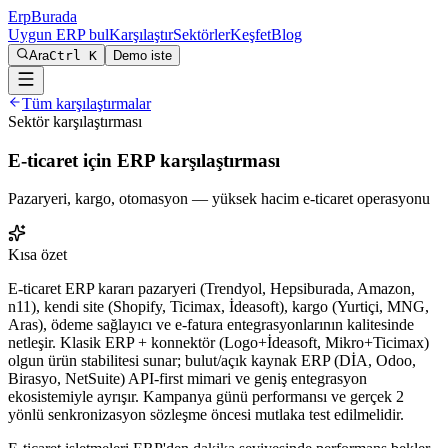
Erp
Burada
Uygun ERP bul
Karşılaştır
Sektörler
Keşfet
Blog
Ara
Ctrl K
Demo iste
Tüm karşılaştırmalar
Sektör
karşılaştırması
E-ticaret için ERP karşılaştırması
Pazaryeri, kargo, otomasyon — yüksek hacim e-ticaret operasyonu
Kısa özet
E-ticaret ERP kararı pazaryeri (Trendyol, Hepsiburada, Amazon,
n11), kendi site (Shopify, Ticimax, İdeasoft), kargo (Yurtiçi, MNG,
Aras), ödeme sağlayıcı ve e-fatura entegrasyonlarının kalitesinde
netleşir. Klasik ERP + konnektör (Logo+İdeasoft, Mikro+Ticimax)
olgun ürün stabilitesi sunar; bulut/açık kaynak ERP (DİA, Odoo,
Birasyo, NetSuite) API-first mimari ve geniş entegrasyon
ekosistemiyle ayrışır. Kampanya günü performansı ve gerçek 2
yönlü senkronizasyon sözleşme öncesi mutlaka test edilmelidir.