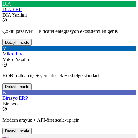
DIA
DIA ERP
DIA Yazılım
Çoklu pazaryeri + e-ticaret entegrasyon ekosistemi en geniş
Detaylı incele
M
Mikro Fly
Mikro Yazılım
KOBİ e-ticaretçi + yerel destek + e-belge standart
Detaylı incele
B
Birasyo ERP
Birasyo
Modern arayüz + API-first scale-up için
Detaylı incele