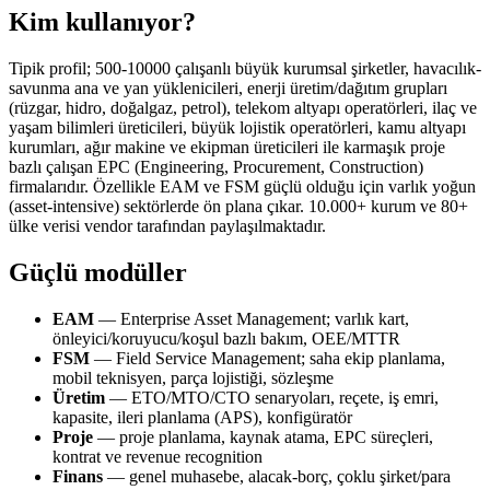
Kim kullanıyor?
Tipik profil; 500-10000 çalışanlı büyük kurumsal şirketler, havacılık-
savunma ana ve yan yüklenicileri, enerji üretim/dağıtım grupları
(rüzgar, hidro, doğalgaz, petrol), telekom altyapı operatörleri, ilaç ve
yaşam bilimleri üreticileri, büyük lojistik operatörleri, kamu altyapı
kurumları, ağır makine ve ekipman üreticileri ile karmaşık proje
bazlı çalışan EPC (Engineering, Procurement, Construction)
firmalarıdır. Özellikle EAM ve FSM güçlü olduğu için varlık yoğun
(asset-intensive) sektörlerde ön plana çıkar. 10.000+ kurum ve 80+
ülke verisi vendor tarafından paylaşılmaktadır.
Güçlü modüller
EAM
— Enterprise Asset Management; varlık kart,
önleyici/koruyucu/koşul bazlı bakım, OEE/MTTR
FSM
— Field Service Management; saha ekip planlama,
mobil teknisyen, parça lojistiği, sözleşme
Üretim
— ETO/MTO/CTO senaryoları, reçete, iş emri,
kapasite, ileri planlama (APS), konfigüratör
Proje
— proje planlama, kaynak atama, EPC süreçleri,
kontrat ve revenue recognition
Finans
— genel muhasebe, alacak-borç, çoklu şirket/para