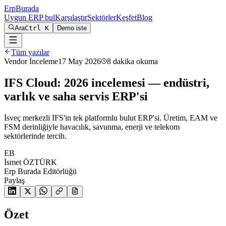
Erp
Burada
Uygun ERP bul
Karşılaştır
Sektörler
Keşfet
Blog
Ara
Ctrl K
Demo iste
Tüm yazılar
Vendor İnceleme
17 May 2026
8
dakika okuma
IFS Cloud: 2026 incelemesi — endüstri,
varlık ve saha servis ERP'si
İsveç merkezli IFS'in tek platformlu bulut ERP'si. Üretim, EAM ve
FSM derinliğiyle havacılık, savunma, enerji ve telekom
sektörlerinde tercih.
EB
İsmet ÖZTÜRK
Erp Burada Editörlüğü
Paylaş
Özet