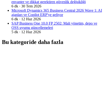
envanter ve dikkat gerektiren güvenlik değişikliği
6
dk ·
30 Tem 2026
Microsoft Dynamics 365 Business Central 2026 Wave 1: AI
ajanları ve Copilot ERP'ye geliyor
6
dk ·
12 Haz 2026
SAP Business One 10.0 FP 2502: Mali yönetim, depo ve
OSS uyumu güncellemeleri
5
dk ·
12 Haz 2026
Bu kategoride daha fazla