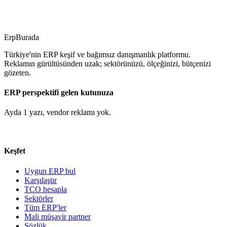
getiriyor. Döviz kuru kontrolünden One-Stop-Shop (OSS) uyumuna
kadar yenilikler.
İsmet ÖZTÜRK
Erp
Burada
Türkiye'nin ERP keşif ve bağımsız danışmanlık platformu.
Reklamın gürültüsünden uzak; sektörünüzü, ölçeğinizi, bütçenizi
gözeten.
ERP perspektifi gelen kutunuza
Ayda 1 yazı, vendor reklamı yok.
Keşfet
Uygun ERP bul
Karşılaştır
TCO hesapla
Sektörler
Tüm ERP'ler
Mali müşavir partner
Sözlük