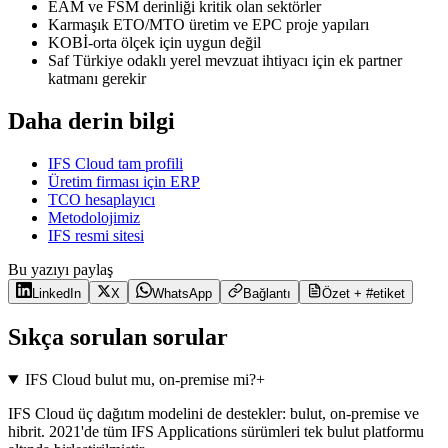
EAM ve FSM derinliği kritik olan sektörler
Karmaşık ETO/MTO üretim ve EPC proje yapıları
KOBİ-orta ölçek için uygun değil
Saf Türkiye odaklı yerel mevzuat ihtiyacı için ek partner
katmanı gerekir
Daha derin bilgi
IFS Cloud tam profili
Üretim firması için ERP
TCO hesaplayıcı
Metodolojimiz
IFS resmi sitesi
Bu yazıyı paylaş
LinkedIn
X
WhatsApp
Bağlantı
Özet + #etiket
Sıkça sorulan sorular
IFS Cloud bulut mu, on-premise mi?
+
IFS Cloud üç dağıtım modelini de destekler: bulut, on-premise ve
hibrit. 2021'de tüm IFS Applications sürümleri tek bulut platformu