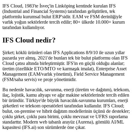
IFS Cloud, 1983'te İsveç'in Linköping kentinde kurulan IFS
(Industrial and Financial Systems) tarafından geliştirilen, tek
platformlu kurumsal bulut ERP'sidir. EAM ve FSM derinliğiyle
varlık yoğun sektörlerde tercih edilir; 80+ ülkede 10.000+ kurum
tarafından kullanılıyor.
IFS Cloud nedir?
Şirket; köklü ürünleri olan IFS Applications 8/9/10 ile uzun yıllar
pazarda yer almış, 2021'de bunları tek bir bulut platformu olan IFS
Cloud çatısı altında birleştirmiştir. IFS'in en güçlü olduğu alanlar;
üretim (özellikle ETO/MTO ve karmaşık imalat), Enterprise Asset
Management (EAM/varlık yönetimi), Field Service Management
(FSM/saha servis) ve proje yönetimidir.
Bu nedenle havacılık, savunma, enerji (üretim ve dağıtım), telekom,
ilaç, lojistik, kamu altyapı ve ağır makine sektörlerinde tercih edilen
bir üründür. Türkiye'de büyük havacılık-savunma kurumları, enerji
şirketleri ve telekom operatörleri tarafından kullanılır. IFS Cloud;
bulut, on-premise ve hibrit dağıtım modellerinin üçünü de destekler;
çoklu şirket, çoklu para birimi, çoklu mevzuat ve UFRS raporlama
standarttır. Modern web tabanlı arayüz (Aurena), gömülü AI/ML
kapasitesi (IFS.ai) son sürümlerde öne çıkar.