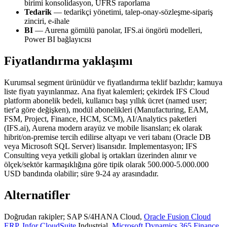
birimi konsolidasyon, UFRS raporlama
Tedarik
— tedarikçi yönetimi, talep-onay-sözleşme-sipariş
zinciri, e-ihale
BI
— Aurena gömülü panolar, IFS.ai öngörü modelleri,
Power BI bağlayıcısı
Fiyatlandırma yaklaşımı
Kurumsal segment ürünüdür ve fiyatlandırma teklif bazlıdır; kamuya
liste fiyatı yayınlanmaz. Ana fiyat kalemleri; çekirdek IFS Cloud
platform abonelik bedeli, kullanıcı başı yıllık ücret (named user;
tier'a göre değişken), modül abonelikleri (Manufacturing, EAM,
FSM, Project, Finance, HCM, SCM), AI/Analytics paketleri
(IFS.ai), Aurena modern arayüz ve mobile lisansları; ek olarak
hibrit/on-premise tercih edilirse altyapı ve veri tabanı (Oracle DB
veya Microsoft SQL Server) lisansıdır. Implementasyon; IFS
Consulting veya yetkili global iş ortakları üzerinden alınır ve
ölçek/sektör karmaşıklığına göre tipik olarak 500.000-5.000.000
USD bandında olabilir; süre 9-24 ay arasındadır.
Alternatifler
Doğrudan rakipler; SAP S/4HANA Cloud,
Oracle Fusion Cloud
ERP
,
Infor CloudSuite
Industrial,
Microsoft Dynamics 365 Finance