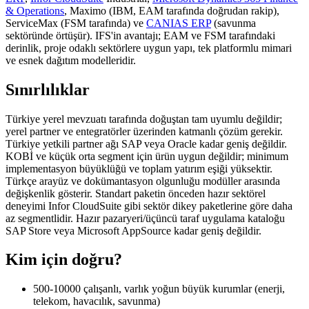
& Operations
, Maximo (IBM, EAM tarafında doğrudan rakip),
ServiceMax (FSM tarafında) ve
CANIAS ERP
(savunma
sektöründe örtüşür). IFS'in avantajı; EAM ve FSM tarafındaki
derinlik, proje odaklı sektörlere uygun yapı, tek platformlu mimari
ve esnek dağıtım modelleridir.
Sınırlılıklar
Türkiye yerel mevzuatı tarafında doğuştan tam uyumlu değildir;
yerel partner ve entegratörler üzerinden katmanlı çözüm gerekir.
Türkiye yetkili partner ağı SAP veya Oracle kadar geniş değildir.
KOBİ ve küçük orta segment için ürün uygun değildir; minimum
implementasyon büyüklüğü ve toplam yatırım eşiği yüksektir.
Türkçe arayüz ve dokümantasyon olgunluğu modüller arasında
değişkenlik gösterir. Standart paketin önceden hazır sektörel
deneyimi Infor CloudSuite gibi sektör dikey paketlerine göre daha
az segmentlidir. Hazır pazaryeri/üçüncü taraf uygulama kataloğu
SAP Store veya Microsoft AppSource kadar geniş değildir.
Kim için doğru?
500-10000 çalışanlı, varlık yoğun büyük kurumlar (enerji,
telekom, havacılık, savunma)