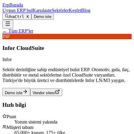
Erp
Burada
Uygun ERP bul
Karşılaştır
Sektörler
Keşfet
Blog
Ara
Ctrl K
Demo iste
← Tüm ERP'ler
INF
Infor CloudSuite
Infor
Sektör derinliğine sahip endüstriyel bulut ERP
.
Otomotiv, gıda, ilaç,
distribütör ve metal sektörlerine özel CloudSuite varyantları.
Türkiye'de büyük üretici ve distribütörlerde Infor LN/M3 yaygın.
Demo iste
Vendor sitesi
Hızlı bilgi
Puan
Yorum sistemi yakında
Müşteri tabanı
65.000+ kurum, 175+ ülke