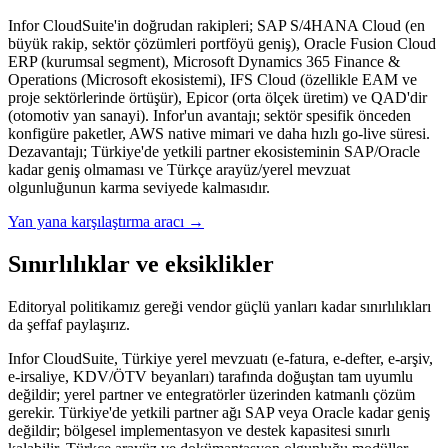
Infor CloudSuite'in doğrudan rakipleri; SAP S/4HANA Cloud (en
büyük rakip, sektör çözümleri portföyü geniş), Oracle Fusion Cloud
ERP (kurumsal segment), Microsoft Dynamics 365 Finance &
Operations (Microsoft ekosistemi), IFS Cloud (özellikle EAM ve
proje sektörlerinde örtüşür), Epicor (orta ölçek üretim) ve QAD'dir
(otomotiv yan sanayi). Infor'un avantajı; sektör spesifik önceden
konfigüre paketler, AWS native mimari ve daha hızlı go-live süresi.
Dezavantajı; Türkiye'de yetkili partner ekosisteminin SAP/Oracle
kadar geniş olmaması ve Türkçe arayüz/yerel mevzuat
olgunluğunun karma seviyede kalmasıdır.
Yan yana karşılaştırma aracı →
Sınırlılıklar ve eksiklikler
Editoryal politikamız gereği vendor güçlü yanları kadar sınırlılıkları
da şeffaf paylaşırız.
Infor CloudSuite, Türkiye yerel mevzuatı (e-fatura, e-defter, e-arşiv,
e-irsaliye, KDV/ÖTV beyanları) tarafında doğuştan tam uyumlu
değildir; yerel partner ve entegratörler üzerinden katmanlı çözüm
gerekir. Türkiye'de yetkili partner ağı SAP veya Oracle kadar geniş
değildir; bölgesel implementasyon ve destek kapasitesi sınırlı