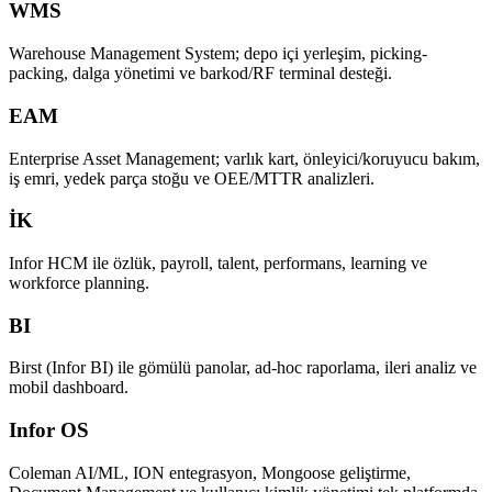
WMS
Warehouse Management System; depo içi yerleşim, picking-
packing, dalga yönetimi ve barkod/RF terminal desteği.
EAM
Enterprise Asset Management; varlık kart, önleyici/koruyucu bakım,
iş emri, yedek parça stoğu ve OEE/MTTR analizleri.
İK
Infor HCM ile özlük, payroll, talent, performans, learning ve
workforce planning.
BI
Birst (Infor BI) ile gömülü panolar, ad-hoc raporlama, ileri analiz ve
mobil dashboard.
Infor OS
Coleman AI/ML, ION entegrasyon, Mongoose geliştirme,