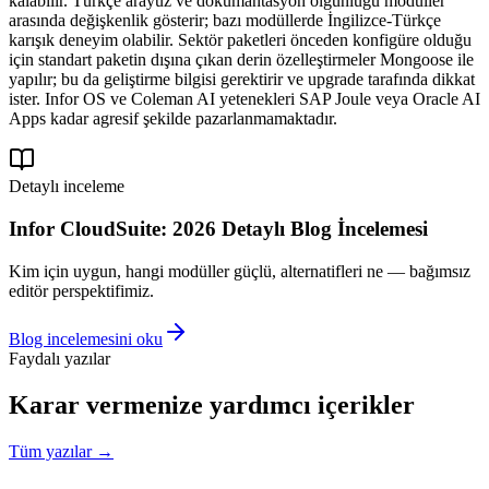
kalabilir. Türkçe arayüz ve dokümantasyon olgunluğu modüller
arasında değişkenlik gösterir; bazı modüllerde İngilizce-Türkçe
karışık deneyim olabilir. Sektör paketleri önceden konfigüre olduğu
için standart paketin dışına çıkan derin özelleştirmeler Mongoose ile
yapılır; bu da geliştirme bilgisi gerektirir ve upgrade tarafında dikkat
ister. Infor OS ve Coleman AI yetenekleri SAP Joule veya Oracle AI
Apps kadar agresif şekilde pazarlanmamaktadır.
Detaylı inceleme
Infor CloudSuite
: 2026 Detaylı Blog İncelemesi
Kim için uygun, hangi modüller güçlü, alternatifleri ne — bağımsız
editör perspektifimiz.
Blog incelemesini oku
Faydalı yazılar
Karar vermenize yardımcı içerikler
Tüm yazılar →