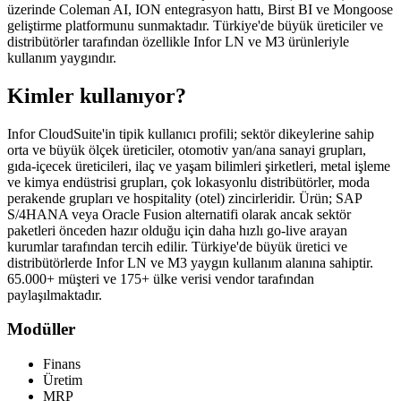
üzerinde Coleman AI, ION entegrasyon hattı, Birst BI ve Mongoose
geliştirme platformunu sunmaktadır. Türkiye'de büyük üreticiler ve
distribütörler tarafından özellikle Infor LN ve M3 ürünleriyle
kullanım yaygındır.
Kimler kullanıyor?
Infor CloudSuite'in tipik kullanıcı profili; sektör dikeylerine sahip
orta ve büyük ölçek üreticiler, otomotiv yan/ana sanayi grupları,
gıda-içecek üreticileri, ilaç ve yaşam bilimleri şirketleri, metal işleme
ve kimya endüstrisi grupları, çok lokasyonlu distribütörler, moda
perakende grupları ve hospitality (otel) zincirleridir. Ürün; SAP
S/4HANA veya Oracle Fusion alternatifi olarak ancak sektör
paketleri önceden hazır olduğu için daha hızlı go-live arayan
kurumlar tarafından tercih edilir. Türkiye'de büyük üretici ve
distribütörlerde Infor LN ve M3 yaygın kullanım alanına sahiptir.
65.000+ müşteri ve 175+ ülke verisi vendor tarafından
paylaşılmaktadır.
Modüller
Finans
Üretim
MRP