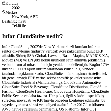
Kuruluş
2002
Merkez
New York, ABD
Başlangıç fiyatı
Teklif ile
Infor CloudSuite
nedir?
Infor CloudSuite, 2002'de New York merkezli kurulan Infor'un
sektör dikeylerine (industry vertical) göre paketlenmiş bulut ERP
ailesidir. Şirket; SSA Global, Lawson, Baan, Mapics, MAPICS-XA,
Movex (M3) ve LN gibi köklü ürünlerin satın alımıyla şekillenmiş
ve bu kurumsal mirası bulut için yeniden modellemiştir. Bugün 175+
ülkede 65.000'i aşkın kurum tarafından kullanıldığı vendor
tarafından açıklanmaktadır. CloudSuite'in farklılaştırıcı stratejisi; tek
bir genel amaçlı ERP yerine sektör spesifik paketler sunmasıdır:
CloudSuite Industrial (Manufacturing), CloudSuite Automotive,
CloudSuite Food & Beverage, CloudSuite Distribution, CloudSuite
Fashion, CloudSuite Healthcare, CloudSuite Hospitality, CloudSuite
Public Sector ve daha fazlası. Her paket, ilgili sektörün spesifik iş
süreçleri, mevzuatı ve KPI'larıyla önceden konfigüre edilmiştir; bu
sayede uyarlama süresi ve maliyeti azalır. Infor; 2017'den itibaren
AWS native stratejisini benimsemiş, OS Platform (Infor OS)