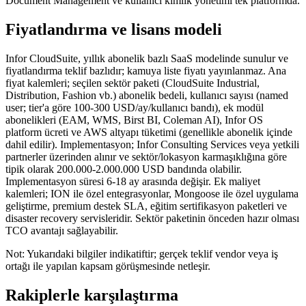
Document Management ve kullanıcı kimlik yönetimi tek platformda.
Fiyatlandırma ve lisans modeli
Infor CloudSuite, yıllık abonelik bazlı SaaS modelinde sunulur ve
fiyatlandırma teklif bazlıdır; kamuya liste fiyatı yayınlanmaz. Ana
fiyat kalemleri; seçilen sektör paketi (CloudSuite Industrial,
Distribution, Fashion vb.) abonelik bedeli, kullanıcı sayısı (named
user; tier'a göre 100-300 USD/ay/kullanıcı bandı), ek modül
abonelikleri (EAM, WMS, Birst BI, Coleman AI), Infor OS
platform ücreti ve AWS altyapı tüketimi (genellikle abonelik içinde
dahil edilir). Implementasyon; Infor Consulting Services veya yetkili
partnerler üzerinden alınır ve sektör/lokasyon karmaşıklığına göre
tipik olarak 200.000-2.000.000 USD bandında olabilir.
Implementasyon süresi 6-18 ay arasında değişir. Ek maliyet
kalemleri; ION ile özel entegrasyonlar, Mongoose ile özel uygulama
geliştirme, premium destek SLA, eğitim sertifikasyon paketleri ve
disaster recovery servisleridir. Sektör paketinin önceden hazır olması
TCO avantajı sağlayabilir.
Not: Yukarıdaki bilgiler indikatiftir; gerçek teklif vendor veya iş
ortağı ile yapılan kapsam görüşmesinde netleşir.
Rakiplerle karşılaştırma