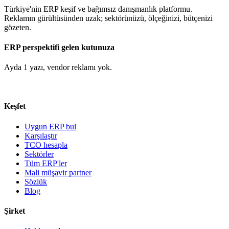
Türkiye'nin ERP keşif ve bağımsız danışmanlık platformu.
Reklamın gürültüsünden uzak; sektörünüzü, ölçeğinizi, bütçenizi
gözeten.
ERP perspektifi gelen kutunuza
Ayda 1 yazı, vendor reklamı yok.
Keşfet
Uygun ERP bul
Karşılaştır
TCO hesapla
Sektörler
Tüm ERP'ler
Mali müşavir partner
Sözlük
Blog
Şirket