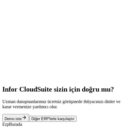
Rehber
4 Ağu 2026
8
dk
ERP sözleşmesinde imzadan önce kontrol edilmesi
gereken maddeler
Demo etkileyici, teklif cazip görünebilir; asıl risk sözleşme metninin
küçük puntolarında saklıdır. Lisans kapsamı, bakım artışı, SLA, veri
çıkışı ve KVKK maddeleri imzadan önce netleşmezse fatura yıllar
sonra gelir. Sekiz maddelik kontrol listesi.
Erp Burada Ekibi
Infor CloudSuite
sizin için doğru mu?
Uzman danışmanlarımız ücretsiz görüşmede ihtiyacınızı dinler ve
karar vermenize yardımcı olur.
Demo iste
Diğer ERP'lerle karşılaştır
Erp
Burada