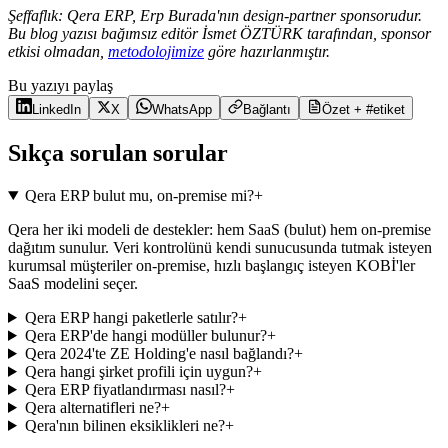
Şeffaflık: Qera ERP, Erp Burada'nın design-partner sponsorudur.
Bu blog yazısı bağımsız editör İsmet ÖZTÜRK tarafından, sponsor
etkisi olmadan,
metodolojimize
göre hazırlanmıştır.
Bu yazıyı paylaş
LinkedIn
X
WhatsApp
Bağlantı
Özet + #etiket
Sıkça sorulan sorular
Qera ERP bulut mu, on-premise mi?
+
Qera her iki modeli de destekler: hem SaaS (bulut) hem on-premise
dağıtım sunulur. Veri kontrolünü kendi sunucusunda tutmak isteyen
kurumsal müşteriler on-premise, hızlı başlangıç isteyen KOBİ'ler
SaaS modelini seçer.
Qera ERP hangi paketlerle satılır?
+
Qera ERP'de hangi modüller bulunur?
+
Qera 2024'te ZE Holding'e nasıl bağlandı?
+
Qera hangi şirket profili için uygun?
+
Qera ERP fiyatlandırması nasıl?
+
Qera alternatifleri ne?
+
Qera'nın bilinen eksiklikleri ne?
+