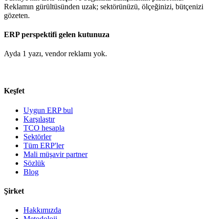
Reklamın gürültüsünden uzak; sektörünüzü, ölçeğinizi, bütçenizi
gözeten.
ERP perspektifi gelen kutunuza
Ayda 1 yazı, vendor reklamı yok.
Keşfet
Uygun ERP bul
Karşılaştır
TCO hesapla
Sektörler
Tüm ERP'ler
Mali müşavir partner
Sözlük
Blog
Şirket
Hakkımızda
Metodoloji