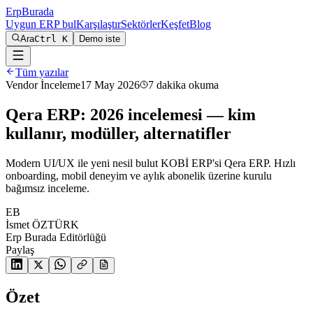
Erp
Burada
Uygun ERP bul
Karşılaştır
Sektörler
Keşfet
Blog
Ara
Ctrl K
Demo iste
Tüm yazılar
Vendor İnceleme
17 May 2026
7
dakika okuma
Qera ERP: 2026 incelemesi — kim
kullanır, modüller, alternatifler
Modern UI/UX ile yeni nesil bulut KOBİ ERP'si Qera ERP. Hızlı
onboarding, mobil deneyim ve aylık abonelik üzerine kurulu
bağımsız inceleme.
EB
İsmet ÖZTÜRK
Erp Burada Editörlüğü
Paylaş
Özet