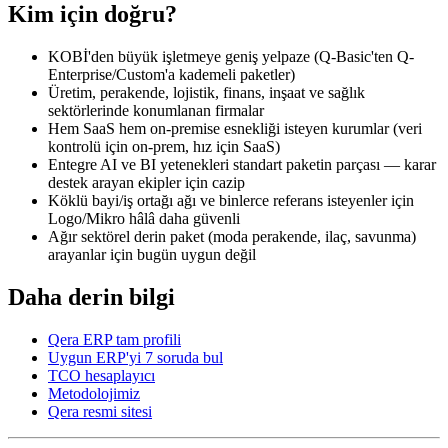
Kim için doğru?
KOBİ'den büyük işletmeye geniş yelpaze (Q-Basic'ten Q-
Enterprise/Custom'a kademeli paketler)
Üretim, perakende, lojistik, finans, inşaat ve sağlık
sektörlerinde konumlanan firmalar
Hem SaaS hem on-premise esnekliği isteyen kurumlar (veri
kontrolü için on-prem, hız için SaaS)
Entegre AI ve BI yetenekleri standart paketin parçası — karar
destek arayan ekipler için cazip
Köklü bayi/iş ortağı ağı ve binlerce referans isteyenler için
Logo/Mikro hâlâ daha güvenli
Ağır sektörel derin paket (moda perakende, ilaç, savunma)
arayanlar için bugün uygun değil
Daha derin bilgi
Qera ERP tam profili
Uygun ERP'yi 7 soruda bul
TCO hesaplayıcı
Metodolojimiz
Qera resmi sitesi