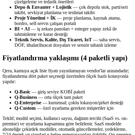
çizelgeleme ve tedarik önerileri
Depo & Envanter + Lojistik
— çok depolu stok, parti/seri
takibi, sevkiyat planlama ve teslimat takibi
Proje Yönetimi + İK
— proje planlama, kaynak atama,
bordro, self-servis çalışan portali
BI + AI
— iş zekası panoları + entegre yapay zekâ ile
tahminleme ve karar desteği
Teknik Servis, Kalite, Dış Ticaret, IoT
— saha servis,
DÖF, ithalat/ihracat dosyaları ve sensör tabanlı izleme
Fiyatlandırma yaklaşımı (4 paketli yapı)
Qera, kamuya açık liste fiyatı yayınlamayan vendor'lar arasındadır;
fiyatlandırma dört paket seçeneği üzerinden ölçek bazlı kotasyonla
yapılır:
Q-Basic
— giriş seviye KOBİ paketi
Q-Business
— orta ölçek tam paket
Q-Enterprise
— kurumsal; çoklu lokasyon/şirket desteği
Q-Custom
— özel uyarlama gereken müşteriler için
Teklif; modül seçimi, kullanıcı sayısı, dağıtım tercihi (SaaS vs. on-
premise) ve uyarlama kapsamına göre belirlenir. SaaS modelde
aboneliğe çekirdek modüller, otomatik güncellemeler, yedekleme,
7/24 destek ve standart e-belge entegrasyonları dahildir. On-premise