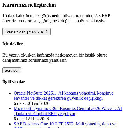
Kararınızı netleştirelim
15 dakikalık ücretsiz görüşmede ihtiyacınızı dinler, 2-3 ERP
öneririz. Vendor satış görüşmesi değil — bağımsız tavsiye.
Ücretsiz danışmanlık al
İçindekiler
Bu yazıyı okurken kafanızda netleşmeyen bir başlık olursa
danışmanımız sorularınızı yanıtlasın.
Soru sor
İlgili yazılar
Oracle NetSuite 2026.1: AI kapanış yönetimi, konsinye
envanter ve dikkat gerektiren güvenlik değişikliği
6
dk ·
30 Tem 2026
Microsoft Dynamics 365 Business Central 2026 Wave 1: AI
ajanları ve Copilot ERP'ye geliyor
6
dk ·
12 Haz 2026
SAP Business One 10.0 FP 2502: Mali yönetim, depo ve