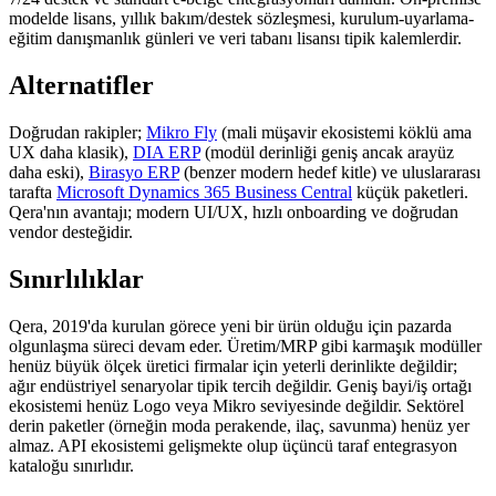
modelde lisans, yıllık bakım/destek sözleşmesi, kurulum-uyarlama-
eğitim danışmanlık günleri ve veri tabanı lisansı tipik kalemlerdir.
Alternatifler
Doğrudan rakipler;
Mikro Fly
(mali müşavir ekosistemi köklü ama
UX daha klasik),
DIA ERP
(modül derinliği geniş ancak arayüz
daha eski),
Birasyo ERP
(benzer modern hedef kitle) ve uluslararası
tarafta
Microsoft Dynamics 365 Business Central
küçük paketleri.
Qera'nın avantajı; modern UI/UX, hızlı onboarding ve doğrudan
vendor desteğidir.
Sınırlılıklar
Qera, 2019'da kurulan görece yeni bir ürün olduğu için pazarda
olgunlaşma süreci devam eder. Üretim/MRP gibi karmaşık modüller
henüz büyük ölçek üretici firmalar için yeterli derinlikte değildir;
ağır endüstriyel senaryolar tipik tercih değildir. Geniş bayi/iş ortağı
ekosistemi henüz Logo veya Mikro seviyesinde değildir. Sektörel
derin paketler (örneğin moda perakende, ilaç, savunma) henüz yer
almaz. API ekosistemi gelişmekte olup üçüncü taraf entegrasyon
kataloğu sınırlıdır.