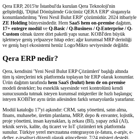
Qera ERP, 2015'te İstanbul'da kurulan Qera Teknoloji'nin
geliştirdiği, 'Dijital Dönüşümde Gücünüz QERA ERP' sloganıyla
konumlandırılmış 'Yeni Nesil Bulut ERP' çözümüdür. 2024 itibariyle
ZE Holding
bünyesindedir. Hem
SaaS hem on-premise
dağıtım,
17+ entegre modül
ve
Q-Basic / Q-Business / Q-Enterprise / Q-
Custom
olmak üzere dört paketli yapı sunar. KOBİ'den büyük
işletmeye geniş yelpazeye hitap eder; ağır kurumsal MRP derinliği
ve geniş bayi ekosistemi henüz Logo/Mikro seviyesinde değildir.
Qera ERP nedir?
Qera, kendisini 'Yeni Nesil Bulut ERP Çözümleri' başlığı altında
tüm iş süreçlerini tek platformda toplayan bir ERP olarak konumlar.
Ürün dağıtım tarafında
hem SaaS (bulut) hem de on-premise
modeli destekler; bu esneklik sayesinde veri kontrolünü kendi
sunucusunda tutmak isteyen kurumsal müşteriler ile hızlı başlangıç
isteyen KOBİ'ler aynı ürün ailesinden farklı senaryolarda yararlanır.
Modül kataloğu 17'yi aşkındır: CRM, satış yönetimi, satın alma,
finans, muhasebe, üretim planlama, MRP, depo & envanter, lojistik,
proje yönetimi, insan kaynakları, iş zekası (BI), yapay zekâ (AI),
teknik servis, kalite, dış ticaret ve IoT çözümleri tek platformda
sunulur. Türkiye yerel mevzuatına entegrasyon (e-fatura, e-arşiv, e-
defter, e-irsaliye) düzenli olarak güncellenir. 7/24 müşteri desteği,