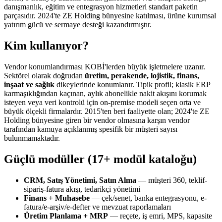
danışmanlık, eğitim ve entegrasyon hizmetleri standart paketin
parçasıdır. 2024'te ZE Holding bünyesine katılması, ürüne kurumsal
yatırım gücü ve sermaye desteği kazandırmıştır.
Kim kullanıyor?
Vendor konumlandırması KOBİ'lerden büyük işletmelere uzanır.
Sektörel olarak doğrudan
üretim, perakende, lojistik, finans,
inşaat ve sağlık
dikeylerinde konumlanır. Tipik profil; klasik ERP
karmaşıklığından kaçınan, aylık abonelikle nakit akışını korumak
isteyen veya veri kontrolü için on-premise modeli seçen orta ve
büyük ölçekli firmalardır. 2015'ten beri faaliyette olan; 2024'te ZE
Holding bünyesine giren bir vendor olmasına karşın vendor
tarafından kamuya açıklanmış spesifik bir müşteri sayısı
bulunmamaktadır.
Güçlü modüller (17+ modül kataloğu)
CRM, Satış Yönetimi, Satın Alma
— müşteri 360, teklif-
sipariş-fatura akışı, tedarikçi yönetimi
Finans + Muhasebe
— çek/senet, banka entegrasyonu, e-
fatura/e-arşiv/e-defter ve mevzuat raporlamaları
Üretim Planlama + MRP
— reçete, iş emri, MPS, kapasite