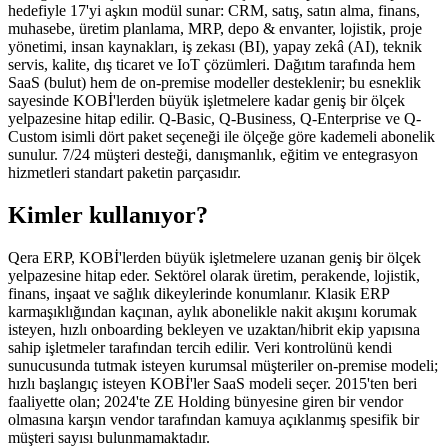
hedefiyle 17'yi aşkın modül sunar: CRM, satış, satın alma, finans,
muhasebe, üretim planlama, MRP, depo & envanter, lojistik, proje
yönetimi, insan kaynakları, iş zekası (BI), yapay zekâ (AI), teknik
servis, kalite, dış ticaret ve IoT çözümleri. Dağıtım tarafında hem
SaaS (bulut) hem de on-premise modeller desteklenir; bu esneklik
sayesinde KOBİ'lerden büyük işletmelere kadar geniş bir ölçek
yelpazesine hitap edilir. Q-Basic, Q-Business, Q-Enterprise ve Q-
Custom isimli dört paket seçeneği ile ölçeğe göre kademeli abonelik
sunulur. 7/24 müşteri desteği, danışmanlık, eğitim ve entegrasyon
hizmetleri standart paketin parçasıdır.
Kimler kullanıyor?
Qera ERP, KOBİ'lerden büyük işletmelere uzanan geniş bir ölçek
yelpazesine hitap eder. Sektörel olarak üretim, perakende, lojistik,
finans, inşaat ve sağlık dikeylerinde konumlanır. Klasik ERP
karmaşıklığından kaçınan, aylık abonelikle nakit akışını korumak
isteyen, hızlı onboarding bekleyen ve uzaktan/hibrit ekip yapısına
sahip işletmeler tarafından tercih edilir. Veri kontrolünü kendi
sunucusunda tutmak isteyen kurumsal müşteriler on-premise modeli;
hızlı başlangıç isteyen KOBİ'ler SaaS modeli seçer. 2015'ten beri
faaliyette olan; 2024'te ZE Holding bünyesine giren bir vendor
olmasına karşın vendor tarafından kamuya açıklanmış spesifik bir
müşteri sayısı bulunmamaktadır.