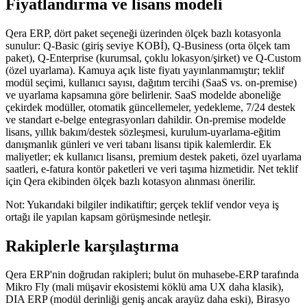
Fiyatlandırma ve lisans modeli
Qera ERP, dört paket seçeneği üzerinden ölçek bazlı kotasyonla
sunulur: Q-Basic (giriş seviye KOBİ), Q-Business (orta ölçek tam
paket), Q-Enterprise (kurumsal, çoklu lokasyon/şirket) ve Q-Custom
(özel uyarlama). Kamuya açık liste fiyatı yayınlanmamıştır; teklif
modül seçimi, kullanıcı sayısı, dağıtım tercihi (SaaS vs. on-premise)
ve uyarlama kapsamına göre belirlenir. SaaS modelde aboneliğe
çekirdek modüller, otomatik güncellemeler, yedekleme, 7/24 destek
ve standart e-belge entegrasyonları dahildir. On-premise modelde
lisans, yıllık bakım/destek sözleşmesi, kurulum-uyarlama-eğitim
danışmanlık günleri ve veri tabanı lisansı tipik kalemlerdir. Ek
maliyetler; ek kullanıcı lisansı, premium destek paketi, özel uyarlama
saatleri, e-fatura kontör paketleri ve veri taşıma hizmetidir. Net teklif
için Qera ekibinden ölçek bazlı kotasyon alınması önerilir.
Not: Yukarıdaki bilgiler indikatiftir; gerçek teklif vendor veya iş
ortağı ile yapılan kapsam görüşmesinde netleşir.
Rakiplerle karşılaştırma
Qera ERP'nin doğrudan rakipleri; bulut ön muhasebe-ERP tarafında
Mikro Fly (mali müşavir ekosistemi köklü ama UX daha klasik),
DIA ERP (modül derinliği geniş ancak arayüz daha eski), Birasyo