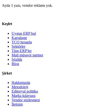
Ayda 1 yazı, vendor reklamı yok.
Keşfet
Uygun ERP bul
Karşılaştır
TCO hesapla
Sektörler
Tüm ERP'ler
Mali müşavir partner
Sözlük
Blog
Şirket
Hakkımızda
Metodoloji
Editoryal politika
Marka kılavuzu
Vendor sözleşmesi
İletişim