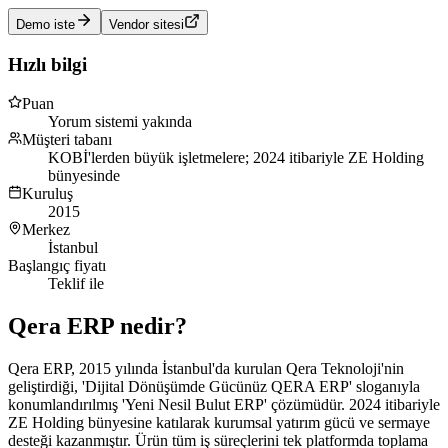
Demo iste
Vendor sitesi
Hızlı bilgi
Puan
Yorum sistemi yakında
Müşteri tabanı
KOBİ'lerden büyük işletmelere; 2024 itibariyle ZE Holding
bünyesinde
Kuruluş
2015
Merkez
İstanbul
Başlangıç fiyatı
Teklif ile
Qera ERP
nedir?
Qera ERP, 2015 yılında İstanbul'da kurulan Qera Teknoloji'nin
geliştirdiği, 'Dijital Dönüşümde Gücünüz QERA ERP' sloganıyla
konumlandırılmış 'Yeni Nesil Bulut ERP' çözümüdür. 2024 itibariyle
ZE Holding bünyesine katılarak kurumsal yatırım gücü ve sermaye
desteği kazanmıştır. Ürün tüm iş süreçlerini tek platformda toplama