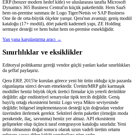
ERP (benzer modern hedef kitle) ve uluslararası tarafta Microsoft
Dynamics 365 Business Central'ın küçük paketleridir. Hem SaaS
hem on-premise sunması ile Logo Tiger/Netsis ve SAP Business
One ile de orta-büyük ölçekte yarışır. Qera'nın avantajı; geniş modül
kataloğu (17+ modül), dört paketli kademeli yapı, ZE Holding
sermaye desteği ve hem bulut hem on-premise esnekliğidir.
Yan yana karşılaştırma aracı →
Sınırlılıklar ve eksiklikler
Editoryal politikamız gereği vendor güçlü yanları kadar sınırlılıkları
da şeffaf paylaşırız.
Qera ERP, 2015'te kurulan görece yeni bir ürün olduğu için pazarda
olgunlaşma süreci devam etmektedir. Üretim/MRP gibi karmaşık
modüller henüz büyük ölçek üretici firmalar için yeterli derinlikte
değildir; ağır endüstriyel senaryolar tipik tercih değildir. Geniş
bayi/iş ortağı ekosistemi henüz Logo veya Mikro seviyesinde
değildir; bölgesel implementasyon desteği için doğrudan vendor
üzerinden ilerlemek gerekir. Sektörel derin paketler (örneğin moda
perakende, ilaç, savunma) henüz yer almaz. API ekosistemi
gelişmekte olup üçüncü taraf entegrasyon kataloğu sınırlıdır. Yeni
ürün olmasının doğal sonucu olarak uzun vadeli üretim ortamı
referans sayısı diğer köklü vendor'lara göre azdır.