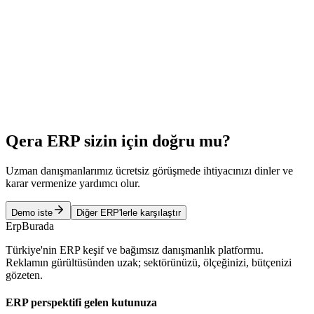
SAP Business One mi, Microsoft Dynamics 365
Business Central mi? Orta ölçek için karşılaştırma
İhracat yapan, çok şirketli ya da Microsoft 365 kullanan orta ölçekli
işletmelerin ERP kısa listesinde neredeyse hep aynı iki isim çıkar:
SAP Business One ve Microsoft Dynamics 365 Business Central.
Bu yazı, lisans yapısından Türkiye yerelleştirmesine ve destek
modeline kadar farkları tarafsız biçimde karşılaştırıyor.
Erp Burada Ekibi
Qera ERP
sizin için doğru mu?
Uzman danışmanlarımız ücretsiz görüşmede ihtiyacınızı dinler ve
karar vermenize yardımcı olur.
Demo iste
Diğer ERP'lerle karşılaştır
Erp
Burada
Türkiye'nin ERP keşif ve bağımsız danışmanlık platformu.
Reklamın gürültüsünden uzak; sektörünüzü, ölçeğinizi, bütçenizi
gözeten.
ERP perspektifi gelen kutunuza