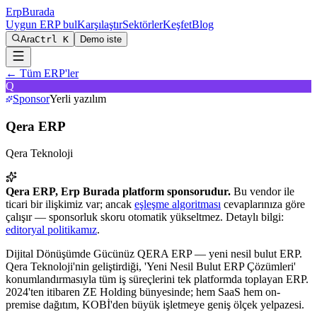
Erp
Burada
Uygun ERP bul
Karşılaştır
Sektörler
Keşfet
Blog
Ara
Ctrl K
Demo iste
← Tüm ERP'ler
Q
Sponsor
Yerli yazılım
Qera ERP
Qera Teknoloji
Qera ERP
, Erp Burada platform sponsorudur.
Bu vendor ile
ticari bir ilişkimiz var; ancak
eşleşme algoritması
cevaplarınıza göre
çalışır — sponsorluk skoru otomatik yükseltmez. Detaylı bilgi:
editoryal politikamız
.
Dijital Dönüşümde Gücünüz QERA ERP — yeni nesil bulut ERP
.
Qera Teknoloji'nin geliştirdiği, 'Yeni Nesil Bulut ERP Çözümleri'
konumlandırmasıyla tüm iş süreçlerini tek platformda toplayan ERP.
2024'ten itibaren ZE Holding bünyesinde; hem SaaS hem on-
premise dağıtım, KOBİ'den büyük işletmeye geniş ölçek yelpazesi.