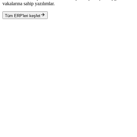
vakalarına sahip yazılımlar.
Tüm ERP'leri keşfet
Microsoft Dynamics 365 Finance & Operations
Microsoft
Oracle Fusion Cloud ERP
Oracle