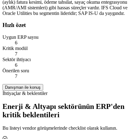
(aylık) fatura kesimi, ödeme tahsilat, sayaç okuma entegrasyonu
(AMR/AMI sistemleri) gibi hassas süreçler vardır. IFS Cloud ve
Oracle Utilities bu segmentin lideridir; SAP IS-U da yaygındır.
Hızlı özet
Uygun ERP sayısı
6
Kritik modül
7
Sektör ihtiyacı
6
Önerilen soru
7
Danışman ile konuş
İhtiyaçlar & beklentiler
Enerji & Altyapı
sektörünün ERP'den
kritik beklentileri
Bu listeyi vendor görüşmelerinde checklist olarak kullanın.