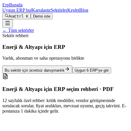
Erp
Burada
Uygun ERP bul
Karşılaştır
Sektörler
Keşfet
Blog
Ara
Ctrl K
Demo iste
← Tüm sektörler
Sektör rehberi
Enerji & Altyapı
için ERP
Varlık, abonman ve saha operasyonu birlikte
Bu sektör için ücretsiz danışmanlık
Uygun
6
ERP'ye gör
Enerji & Altyapı
için ERP seçim rehberi · PDF
12 sayfalık özel rehber: kritik modüller, vendor görüşmesinde
sorulacak sorular, fiyat aralıkları, mevzuat uyumu, geçiş takvimi. E-
postanıza 1 dakika içinde gelir.